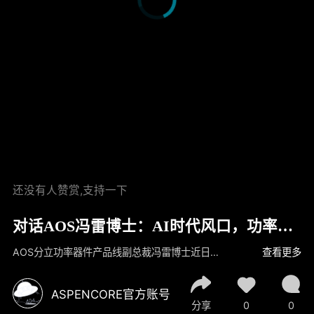
还没有人赞赏,支持一下
对话AOS冯雷博士：AI时代风口，功率半
导体战略纵深
AOS分立功率器件产品线副总裁冯雷博士近日接受《电子工程专辑》（EETimesChina）专访。围绕这场“从电网到GPU核心”的能源革命中，从产品布局广度、技术储备深度，以及解决方案前瞻性三大维度，分享了AOS对AI功率基础设施演进趋势的观察，以及公司在AI数据中心、宽禁带半导体和新型电源架构领域的布局思路
查看更多
ASPENCORE官方账号
分享
0
0