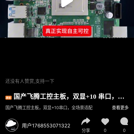
00:00
/
00:53
还没有人赞赏,支持一下
国产飞腾工控主板，双显+10 串口，全
原创
场景适配
国产飞腾工控主板，双显+10串口，全场景适配
查看更多
用户1768553071322
分享
0
0