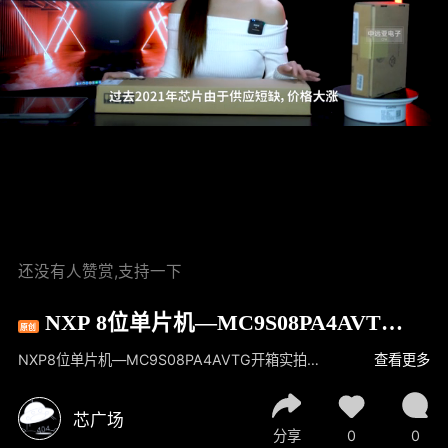
还没有人赞赏,支持一下
NXP 8位单片机—MC9S08PA4AVTG
原创
开箱实拍，IC集成电路开箱视频！中远亚
NXP8位单片机—MC9S08PA4AVTG开箱实拍！你没见过的NXP芯片开箱视频，带你一探芯片包装内部的秘密！cr：来自中远亚电子的实拍对这颗料有需求的可以找中远亚电子，其他型号，以及二三极管、电容电阻都可以联系中远亚电子，十年芯片分销商，致力于服务中小企业的元器件需求痛点。
查看更多
电子
芯广场
分享
0
0