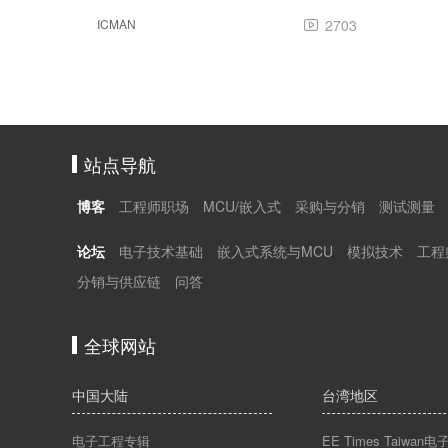
ICMAN
2703

站点导航
博客
工程师职场
MCU/嵌入式
采购与分销
测试测量
论坛
电子技术基础
嵌入式系统与MCU
模拟技术
工程
分销与供应链
问答
全球网站
中国大陆
台湾地区
电子工程专辑
EE Times Taiwa