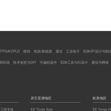
FPGA/CPLD
模拟
电源/新能源
通信
工业电子
EDA/IP/设计与制
师职场
技术创意与DIY
可编程器件
EDA工具与IC设计
通信与网络
其它亚洲地区
欧美地区
n电子工程专辑
EE Times Asia
EE Times U