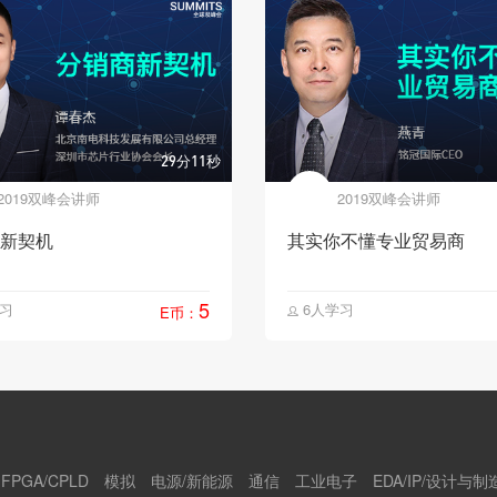
29分11秒
2019双峰会讲师
2019双峰会讲师
新契机
其实你不懂专业贸易商
5
习
6人学习
E币：

FPGA/CPLD
模拟
电源/新能源
通信
工业电子
EDA/IP/设计与制