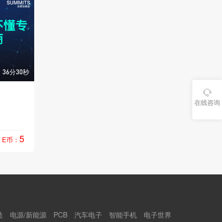
36分30秒

在线咨询
5
E币：
造
电源/新能源
PCB
汽车电子
智能手机
电子世界