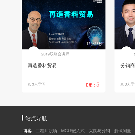
12分53秒
2019双峰会讲师
再造香料贸易
分销商
5
3人学习
3人学
E币：


站点导航
博客
工程师职场
MCU/嵌入式
采购与分销
测试测量