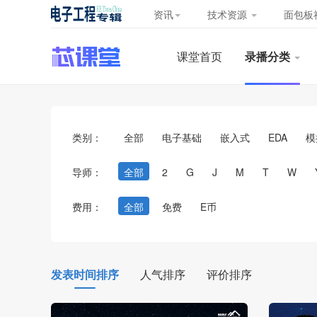
资讯
技术资源
面包板
课堂首页
录播分类
类别：
全部
电子基础
嵌入式
EDA
模
导师：
全部
2
G
J
M
T
W
费用：
全部
免费
E币
发表时间排序
人气排序
评价排序