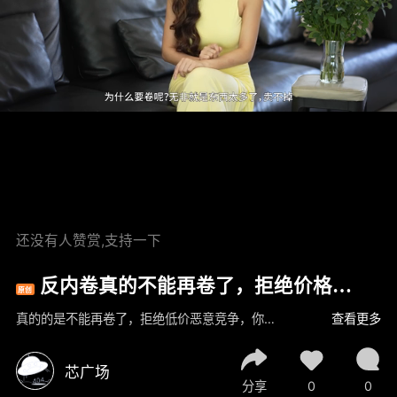
还没有人赞赏,支持一下
反内卷真的不能再卷了，拒绝价格
原创
战，汽车水泥光伏钢铁行业减产。
真的的是不能再卷了，拒绝低价恶意竞争，你以为只有卖芯片的在这么喊，各行各业都在哭诉呢，连国家都出手了说明，再卷下去大家都玩不下去了，为什么要卷呢？无非就是东西太多了，卖不掉，为了卖掉手里的东西都在降价甩卖，降到最后利润没了工资也降了。但工作却越来越累时间还越来越长，
查看更多
芯广场
分享
0
0