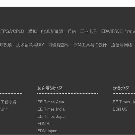
FPGA/CPLD
模拟
电源/新能源
通信
工业电子
EDA/IP/设计与制
师职场
技术创意与DIY
可编程器件
EDA工具与IC设计
通信与网络
其它亚洲地区
欧美地区
n电子工程专辑
EE Times Asia
EE Times U
术设计
EE Times India
EDN US
EE Times Japan
EDN Asia
EDN Japan