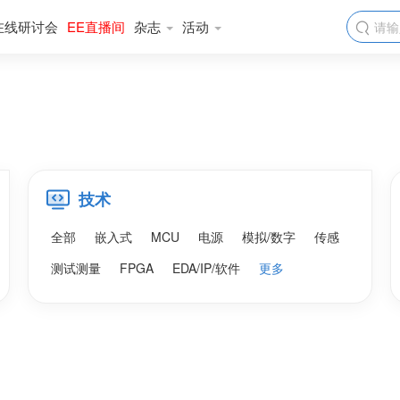
在线研讨会
EE直播间
杂志
活动

技术
全部
嵌入式
MCU
电源
模拟/数字
传感
测试测量
FPGA
EDA/IP/软件
更多