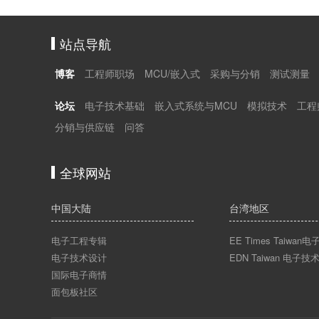
站点导航
博客
工程师职场
MCU/嵌入式
采购与分销
测试测量
论坛
电子技术基础
嵌入式系统与MCU
模拟技术
工程
分销与供应链
问答
全球网站
中国大陆
台湾地区
电子工程专辑
EE Times Taiwa
电子技术设计
EDN Taiwan 电子技
国际电子商情
面包板社区