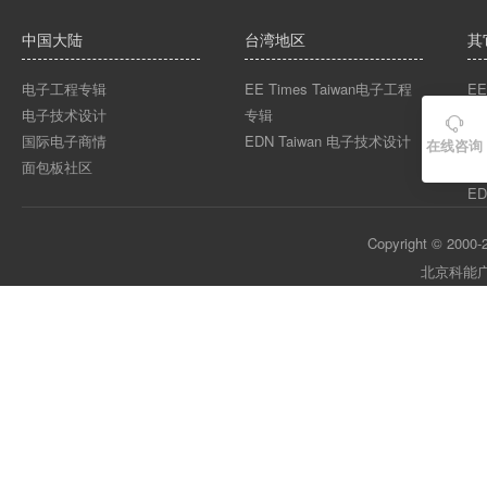
中国大陆
台湾地区
其
电子工程专辑
EE Times Taiwan电子工程
EE
电子技术设计
专辑
EE

国际电子商情
EDN Taiwan 电子技术设计
EE
在线咨询
面包板社区
ED
ED
Copyright © 2000-2
北京科能