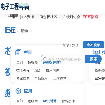
广告
资讯
技术资源
面包板社区
在线研讨会
EE直播间
EE
杂志
活动
登录 | 注册
发布视频
芯
栏目
搜索

全部
短视频
评测拆解DIY
全部
视
技术教程
综合
技术演讲
模拟/
专家访谈
产品应用
EE芯课堂
EDA/I
频
应用
全部
物联网
AI/云计算
智能硬件