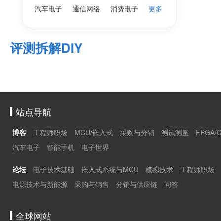
汽车电子
通信网络
消费电子
更多
评测拆解DIY
站点导航
博客
工程师职场
MCU/嵌入式
采购与分销
测试测量
FPGA/
汽车电子
智能手机
电子世界
论坛
电子技术基础
嵌入式系统与MCU
模拟技术
工程师职场
电源技术与新能源
采购与销售
分销与供应链
问答
全球网站