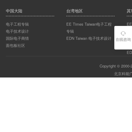
中国大陆
台湾地区
其
电子工程专辑
EE Times Taiwan电子工程
EE
电子技术设计
专辑
EE

国际电子商情
EDN Taiwan 电子技术设计
EE
在线咨询
面包板社区
ED
ED
Copyright © 2000-2
北京科能