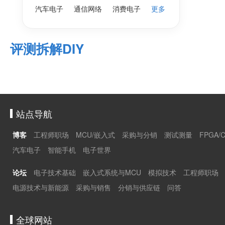
汽车电子
通信网络
消费电子
更多
评测拆解DIY
站点导航
博客
工程师职场
MCU/嵌入式
采购与分销
测试测量
FPGA/
汽车电子
智能手机
电子世界
论坛
电子技术基础
嵌入式系统与MCU
模拟技术
工程师职场
电源技术与新能源
采购与销售
分销与供应链
问答
全球网站