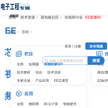
广告
资讯
技术资源
面包板社区
在线研讨会
EE直播间
EE
杂志
活动
登录 | 注册
发布视频
芯
栏目
搜索

全部
短视频
评测拆解DIY
全部
视
技术教程
综合
技术演讲
模拟/
专家访谈
产品应用
EE芯课堂
EDA/I
频
应用
全部
物联网
AI/云计算
智能硬件