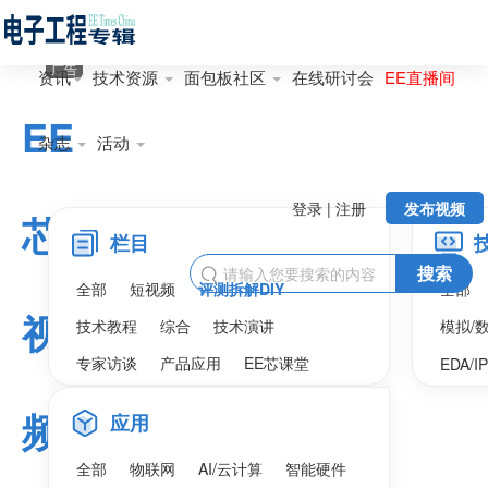
广告
资讯
技术资源
面包板社区
在线研讨会
EE直播间
EE
杂志
活动
登录 | 注册
发布视频
芯
栏目
搜索

全部
短视频
评测拆解DIY
全部
视
技术教程
综合
技术演讲
模拟/
专家访谈
产品应用
EE芯课堂
EDA/I
频
应用
全部
物联网
AI/云计算
智能硬件