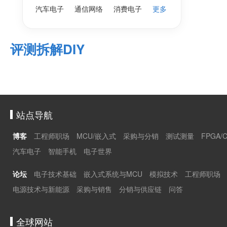
汽车电子
通信网络
消费电子
更多
评测拆解DIY
站点导航
博客
工程师职场
MCU/嵌入式
采购与分销
测试测量
FPGA/
汽车电子
智能手机
电子世界
论坛
电子技术基础
嵌入式系统与MCU
模拟技术
工程师职场
电源技术与新能源
采购与销售
分销与供应链
问答
全球网站