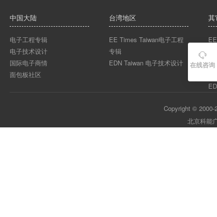
中国大陆
台湾地区
其
电子工程专辑
EE Times Taiwan电子工程
EE
电子技术设计
专辑
EE

国际电子商情
EDN Taiwan 电子技术设计
EE
在线咨询
面包板社区
ED
ED
Copyright © 2000-2
北京科能