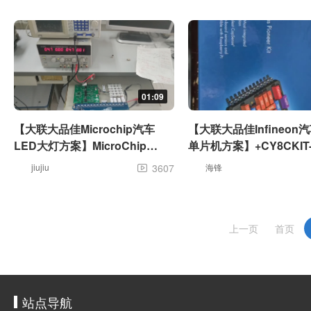
用
01:09
【大联大品佳Microchip汽车
【大联大品佳Infineon
LED大灯方案】MicroChip
单片机方案】+CY8CKIT-
PIC16F1779四合一数字驱动方
箱体验及串口控制RGB
jiujiu
3607
海锋

案 电源反接保护测试
上一页
首页
站点导航