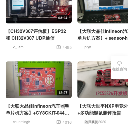
03:24
【CH32V307评估板】ESP32
【大联大品佳Infineon
和 CH32V307 UDP通信
单片机方案】+ sensor-h
案
Z_Tam
4485
plyy


在线咨询
12:27
【大联大品佳Infineon汽车照明
【大联大世平NXP电竞
单片机方案】+CY8CKIT-044评
+多功能键鼠测评报告
测视频-- ----基于PSoC_4200M
chunmingh
4016
随风飘扬2020

的手势识别在汽车氛围灯上的应