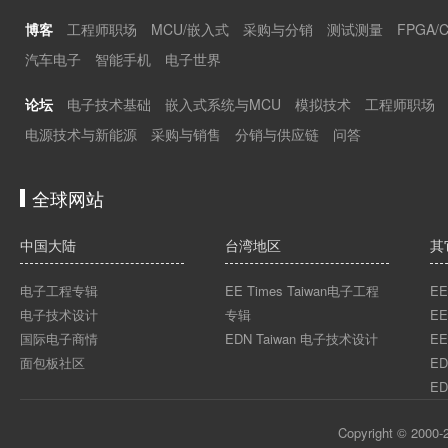
博客
工程师职场
MCU/嵌入式
采购与分销
测试测量
FPGA/
汽车电子
智能手机
电子世界
论坛
电子技术基础
嵌入式系统与MCU
模拟技术
工程师职场
电源技术与新能源
采购与销售
分销与供应链
问答
全球网站
中国大陆
台湾地区
其
电子工程专辑
EE Times Taiwan电子工程
EE
电子技术设计
专辑
EE
国际电子商情
EDN Taiwan 电子技术设计
EE
面包板社区
ED
ED
Copyright © 2000-2