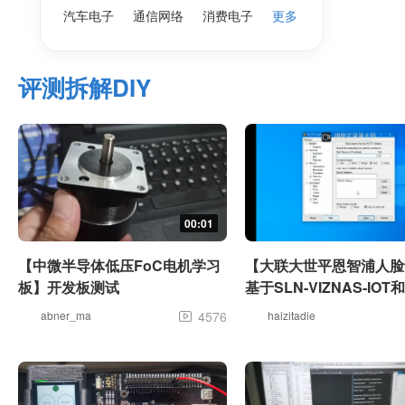
汽车电子
通信网络
消费电子
更多
评测拆解DIY
00:01
【中微半导体低压FoC电机学习
【大联大世平恩智浦人脸
板】开发板测试
基于SLN-VIZNAS-IO
线人脸识别算法区别
abner_ma
4576
haizitadie
