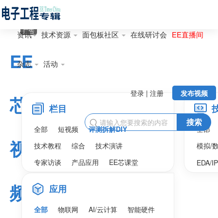
广告
资讯
技术资源
面包板社区
在线研讨会
EE直播间
EE
杂志
活动
登录 | 注册
发布视频
芯
栏目
搜索

全部
短视频
评测拆解DIY
全部
视
技术教程
综合
技术演讲
模拟/
专家访谈
产品应用
EE芯课堂
EDA/I
频
应用
全部
物联网
AI/云计算
智能硬件