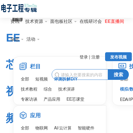
广告
资讯
技术资源
面包板社区
在线研讨会
EE直播间
EE
杂志
活动
登录 | 注册
发布视频
芯
栏目
搜索

全部
短视频
评测拆解DIY
全部
视
技术教程
综合
技术演讲
模拟/
专家访谈
产品应用
EE芯课堂
EDA/I
频
应用
全部
物联网
AI/云计算
智能硬件