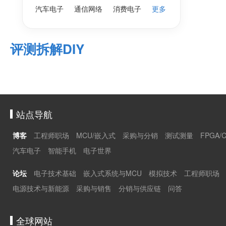
汽车电子
通信网络
消费电子
更多
评测拆解DIY
站点导航
博客
工程师职场
MCU/嵌入式
采购与分销
测试测量
FPGA/
汽车电子
智能手机
电子世界
论坛
电子技术基础
嵌入式系统与MCU
模拟技术
工程师职场
电源技术与新能源
采购与销售
分销与供应链
问答
全球网站