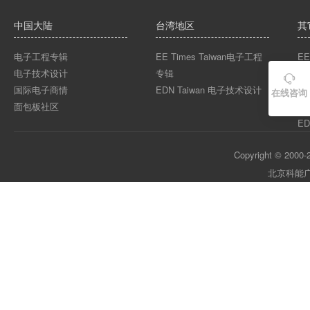
中国大陆
台湾地区
其
电子工程专辑
EE Times Taiwan电子工程
EE
电子技术设计
专辑
EE

国际电子商情
EDN Taiwan 电子技术设计
EE
在线咨询
面包板社区
ED
ED
Copyright © 2000-2
北京科能