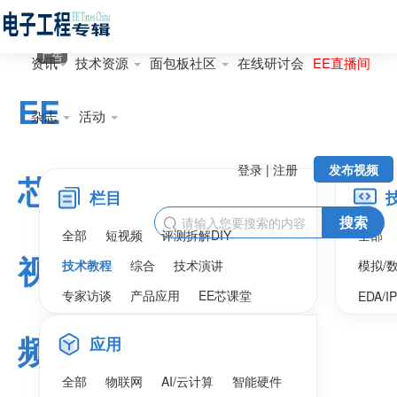
广告
资讯
技术资源
面包板社区
在线研讨会
EE直播间
EE
杂志
活动
登录 | 注册
发布视频
芯
栏目
搜索

全部
短视频
评测拆解DIY
全部
视
技术教程
综合
技术演讲
模拟/
专家访谈
产品应用
EE芯课堂
EDA/I
频
应用
全部
物联网
AI/云计算
智能硬件