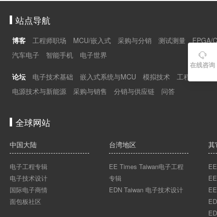
站点导航
博客
工程师职场
MCU/嵌入式
采购与分销
测试测量
FPGA/
汽车电子
智能手机
电子世界

在线咨询
论坛
电子技术基础
嵌入式系统与MCU
模拟技术
工程师职场
电源技术与新能源
采购与销售
分销与供应链
问答
全球网站
中国大陆
台湾地区
其
电子工程专辑
EE Times Taiwan电子工程
EE
电子技术设计
专辑
EE
国际电子商情
EDN Taiwan 电子技术设计
EE
面包板社区
ED
ED