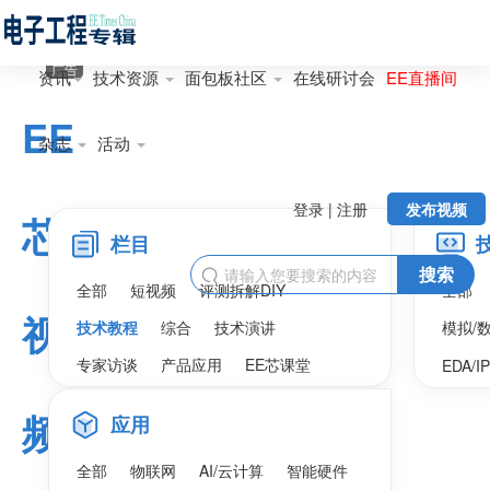
广告
资讯
技术资源
面包板社区
在线研讨会
EE直播间
EE
杂志
活动
登录 | 注册
发布视频
芯
栏目
搜索

全部
短视频
评测拆解DIY
全部
视
技术教程
综合
技术演讲
模拟/
专家访谈
产品应用
EE芯课堂
EDA/I
频
应用
全部
物联网
AI/云计算
智能硬件