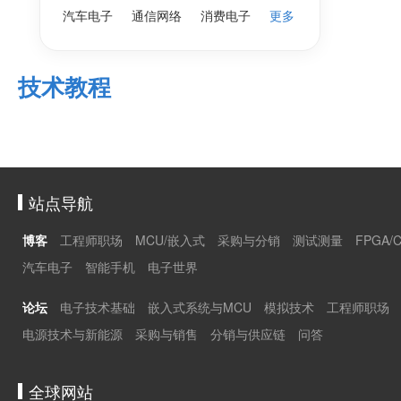
汽车电子
通信网络
消费电子
更多
技术教程
站点导航
博客
工程师职场
MCU/嵌入式
采购与分销
测试测量
FPGA/
汽车电子
智能手机
电子世界
论坛
电子技术基础
嵌入式系统与MCU
模拟技术
工程师职场
电源技术与新能源
采购与销售
分销与供应链
问答
全球网站