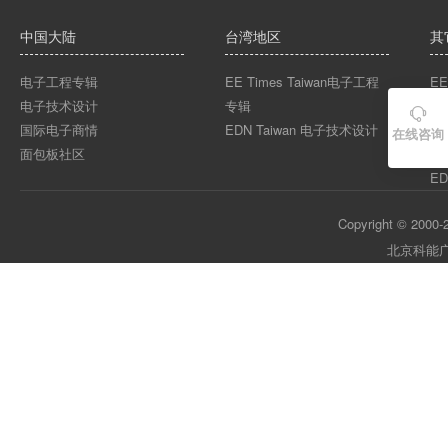
中国大陆
台湾地区
其
电子工程专辑
EE Times Taiwan电子工程
EE
电子技术设计
专辑
EE

国际电子商情
EDN Taiwan 电子技术设计
EE
在线咨询
面包板社区
ED
ED
Copyright © 2000-2
北京科能