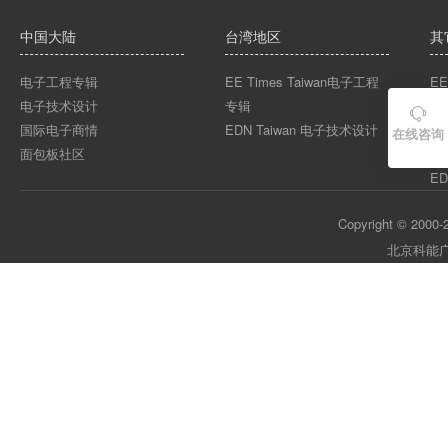
中国大陆
台湾地区
其
电子工程专辑
EE Times Taiwan电子工程
EE
电子技术设计
专辑
EE

国际电子商情
EDN Taiwan 电子技术设计
EE
在线咨询
面包板社区
ED
ED
Copyright © 2000-2
北京科能