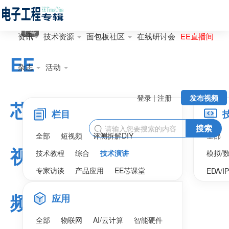
广告
资讯
技术资源
面包板社区
在线研讨会
EE直播间
EE
杂志
活动
登录 | 注册
发布视频
芯
栏目
搜索

全部
短视频
评测拆解DIY
全部
视
技术教程
综合
技术演讲
模拟/
专家访谈
产品应用
EE芯课堂
EDA/I
频
应用
全部
物联网
AI/云计算
智能硬件