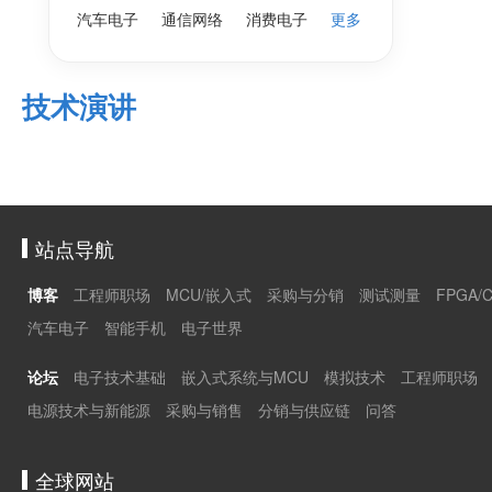
汽车电子
通信网络
消费电子
更多
技术演讲
站点导航
博客
工程师职场
MCU/嵌入式
采购与分销
测试测量
FPGA/
汽车电子
智能手机
电子世界
论坛
电子技术基础
嵌入式系统与MCU
模拟技术
工程师职场
电源技术与新能源
采购与销售
分销与供应链
问答
全球网站