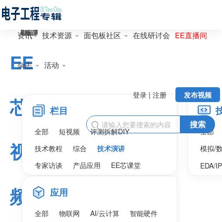
广告
资讯
技术资源
面包板社区
在线研讨会
EE直播间
EE
杂志
活动
登录 | 注册
发布视频
芯
栏目
搜索

全部
短视频
评测拆解DIY
全部
视
技术教程
综合
技术演讲
模拟/
专家访谈
产品应用
EE芯课堂
EDA/I
频
应用
全部
物联网
AI/云计算
智能硬件