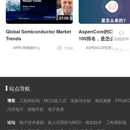
27:59
Global Semiconductor Market
AspenCore的China Fab

Trends
100排名，是怎么来的？
在线咨询
ARROW视频中心
1124
ASPENCORE官方账号

站点导航
博客
工程师职场
MCU/嵌入式
采购与分销
测试测量
FPGA/
汽车电子
智能手机
电子世界
论坛
电子技术基础
嵌入式系统与MCU
模拟技术
工程师职场