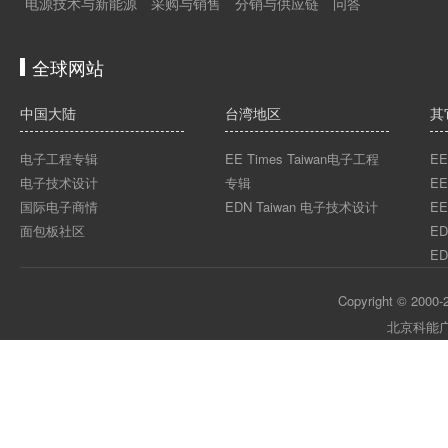
电源技术与新能源
采购与销售
分销与供应链
问答
全球网站
中国大陆
台湾地区
其
电子工程专辑
EE Times Taiwan电子工程
EE
电子技术设计
专辑
EE
国际电子商情
EDN Taiwan 电子技术设计
EE
面包板社区
ED
ED
Copyright © 2000-2
北京科能