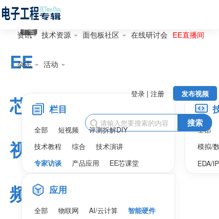
广告
资讯
技术资源
面包板社区
在线研讨会
EE直播间
EE
杂志
活动
登录 | 注册
发布视频
芯
栏目
搜索

全部
短视频
评测拆解DIY
全部
视
技术教程
综合
技术演讲
模拟/
专家访谈
产品应用
EE芯课堂
EDA/I
频
应用
全部
物联网
AI/云计算
智能硬件