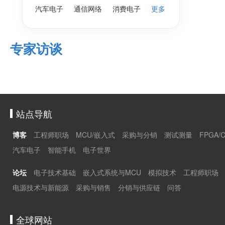
汽车电子
通信网络
消费电子
更多
专家访谈
站点导航
博客
工程师职场
MCU/嵌入式
采购与分销
测试测量
FPGA/
汽车电子
智能手机
电子世界
论坛
电子技术基础
嵌入式系统与MCU
模拟技术
工程师职场
电源技术与新能源
采购与销售
分销与供应链
问答
全球网站