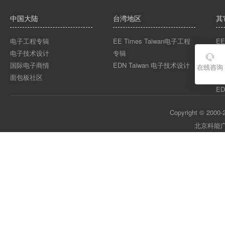
中国大陆
台湾地区
其
电子工程专辑
EE Times Taiwan电子工程
EE
电子技术设计
专辑
EE

国际电子商情
EDN Taiwan 电子技术设计
EE
在线咨询
面包板社区
ED
ED
Copyright © 2000-2
北京科能