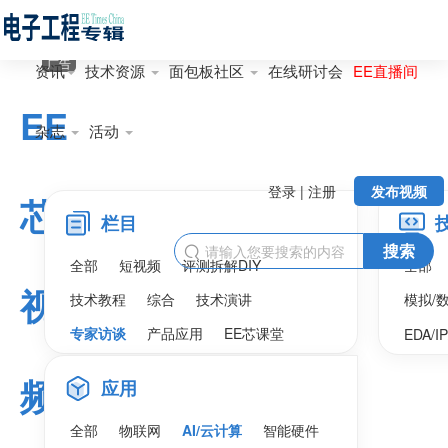
广告
资讯
技术资源
面包板社区
在线研讨会
EE直播间
EE
杂志
活动
登录 | 注册
发布视频
芯
栏目
搜索

全部
短视频
评测拆解DIY
全部
视
技术教程
综合
技术演讲
模拟/
专家访谈
产品应用
EE芯课堂
EDA/I
频
应用
全部
物联网
AI/云计算
智能硬件