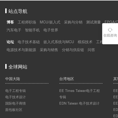
站点导航
博客
工程师职场
MCU/嵌入式
采购与分销
测试测量
FPGA/
汽车电子
智能手机
电子世界

在线咨询
论坛
电子技术基础
嵌入式系统与MCU
模拟技术
工程师职场
电源技术与新能源
采购与销售
分销与供应链
问答
全球网站
中国大陆
台湾地区
其
电子工程专辑
EE Times Taiwan电子工程
EE
电子技术设计
专辑
EE
国际电子商情
EDN Taiwan 电子技术设计
EE
面包板社区
ED
ED