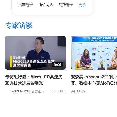
汽车电子
通信网络
消费电子
更多
专家访谈
10:06
专访思特威：MicroLED高速光
安森美 (onsemi)严军
互连技术进展首曝光
算、数据中心等AIoT细
力巨大
ASPENCORE官方账号
1394
3842

