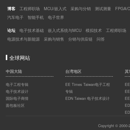
博客
工程师职场
MCU/嵌入式
采购与分销
测试测量
FPGA/
汽车电子
智能手机
电子世界
论坛
电子技术基础
嵌入式系统与MCU
模拟技术
工程师职场
电源技术与新能源
采购与销售
分销与供应链
问答
全球网站
中国大陆
台湾地区
其
电子工程专辑
EE Times Taiwan电子工程
EE
电子技术设计
专辑
EE
国际电子商情
EDN Taiwan 电子技术设计
EE
面包板社区
ED
ED
Copyright © 2000-2