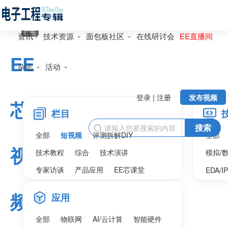
广告
资讯
技术资源
面包板社区
在线研讨会
EE直播间
EE
杂志
活动
登录 | 注册
发布视频
芯
栏目
搜索

全部
短视频
评测拆解DIY
全部
视
技术教程
综合
技术演讲
模拟/
专家访谈
产品应用
EE芯课堂
EDA/I
频
应用
全部
物联网
AI/云计算
智能硬件