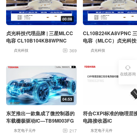
00:08
贞光科技代理品牌 | 三星MLCC
CL10B224KA8VPNC
电容 CL10B104KB8WPNC
电容（MLCC）贞光科
牌
贞光科技
369
贞光科技


在线咨询
04:53
东芝推出一款集成了微控制器的
符合CXPI标准的物理层
车载栅极驱动IC—TB9M003FG
电路接收器IC
东芝电子元件
217
东芝电子元件
