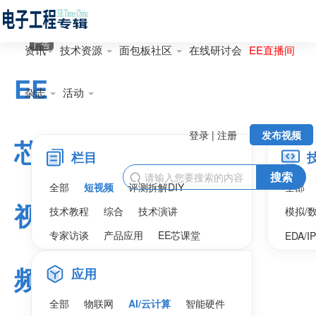
广告
资讯
技术资源
面包板社区
在线研讨会
EE直播间
EE
杂志
活动
登录 | 注册
发布视频
芯
栏目
搜索

全部
短视频
评测拆解DIY
全部
视
技术教程
综合
技术演讲
模拟/
专家访谈
产品应用
EE芯课堂
EDA/I
频
应用
全部
物联网
AI/云计算
智能硬件