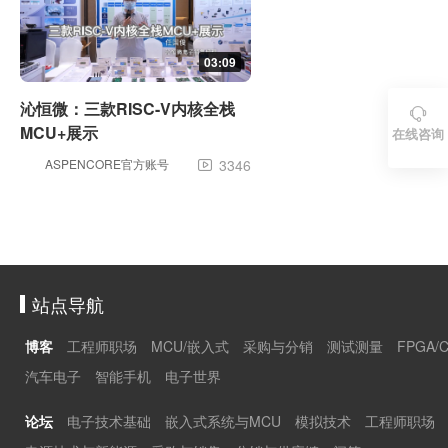
03:09
沁恒微：三款RISC-V内核全栈

MCU+展示
在线咨询
ASPENCORE官方账号
3346

站点导航
博客
工程师职场
MCU/嵌入式
采购与分销
测试测量
FPGA/
汽车电子
智能手机
电子世界
论坛
电子技术基础
嵌入式系统与MCU
模拟技术
工程师职场