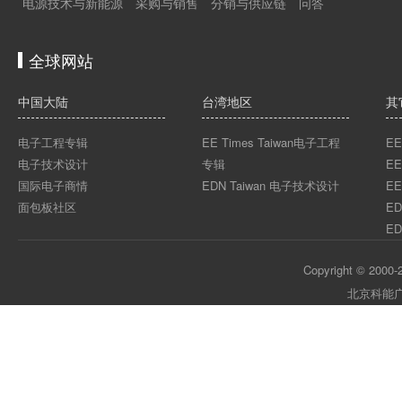
电源技术与新能源
采购与销售
分销与供应链
问答
全球网站
中国大陆
台湾地区
其
电子工程专辑
EE Times Taiwan电子工程
EE
电子技术设计
专辑
EE
国际电子商情
EDN Taiwan 电子技术设计
EE
面包板社区
ED
ED
Copyright © 2000-2
北京科能