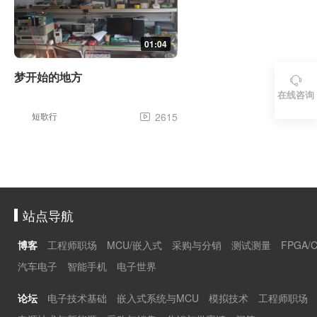
01:04
梦开始的地方

在线咨询
短歌行
2615

站点导航
博客
工程师职场
MCU/嵌入式
采购与分销
测试测量
FPGA/
汽车电子
智能手机
电子世界
论坛
电子技术基础
嵌入式系统与MCU
模拟技术
工程师职场