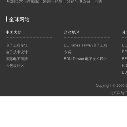
电源技术与新能源
采购与销售
分销与供应链
问答
全球网站
中国大陆
台湾地区
其
电子工程专辑
EE Times Taiwan电子工程
EE
电子技术设计
专辑
EE
国际电子商情
EDN Taiwan 电子技术设计
EE
面包板社区
ED
ED
Copyright © 2000-2
北京科能