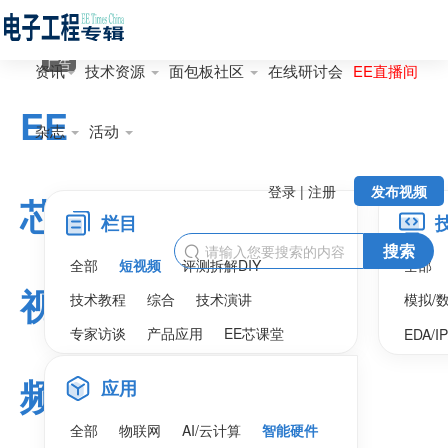
广告
资讯
技术资源
面包板社区
在线研讨会
EE直播间
EE
杂志
活动
登录 | 注册
发布视频
芯
栏目
搜索

全部
短视频
评测拆解DIY
全部
视
技术教程
综合
技术演讲
模拟/
专家访谈
产品应用
EE芯课堂
EDA/I
频
应用
全部
物联网
AI/云计算
智能硬件