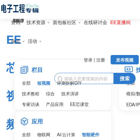
广告
资讯
技术资源
面包板社区
在线研讨会
EE直播间
EE
杂志
活动
登录 | 注册
发布视频
芯
栏目
搜索

全部
短视频
评测拆解DIY
全部
视
技术教程
综合
技术演讲
模拟/
专家访谈
产品应用
EE芯课堂
EDA/I
频
应用
全部
物联网
AI/云计算
智能硬件