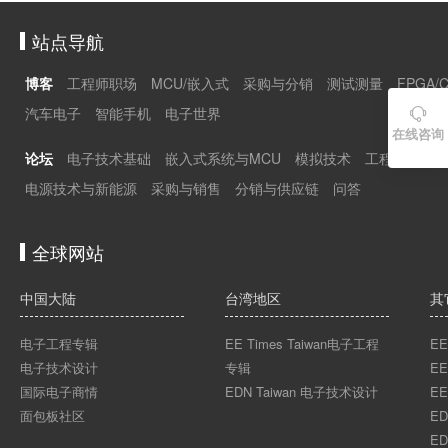
站点导航
博客
工程师职场
MCU/嵌入式
采购与分销
测试测量
FPGA/
汽车电子
智能手机
电子世界

在线咨询
论坛
电子技术基础
嵌入式系统与MCU
模拟技术
工程师职场
电源技术与新能源
采购与销售
分销与供应链
问答
全球网站
中国大陆
台湾地区
其
电子工程专辑
EE Times Taiwan电子工程
EE
电子技术设计
专辑
EE
国际电子商情
EDN Taiwan 电子技术设计
EE
面包板社区
ED
ED