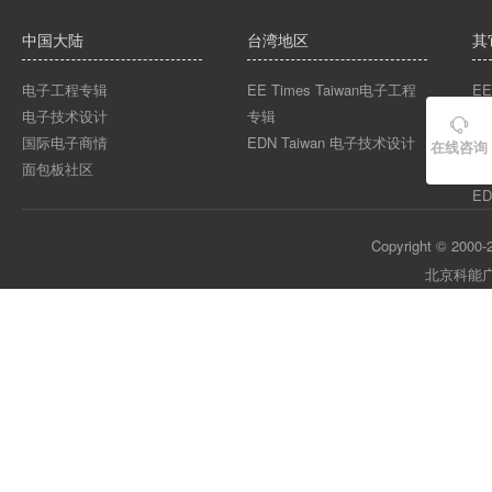
中国大陆
台湾地区
其
电子工程专辑
EE Times Taiwan电子工程
EE
电子技术设计
专辑
EE

国际电子商情
EDN Taiwan 电子技术设计
EE
在线咨询
面包板社区
ED
ED
Copyright © 2000-2
北京科能