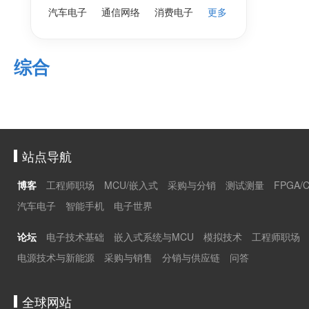
汽车电子
通信网络
消费电子
更多
综合
站点导航
博客
工程师职场
MCU/嵌入式
采购与分销
测试测量
FPGA/
汽车电子
智能手机
电子世界
论坛
电子技术基础
嵌入式系统与MCU
模拟技术
工程师职场
电源技术与新能源
采购与销售
分销与供应链
问答
全球网站