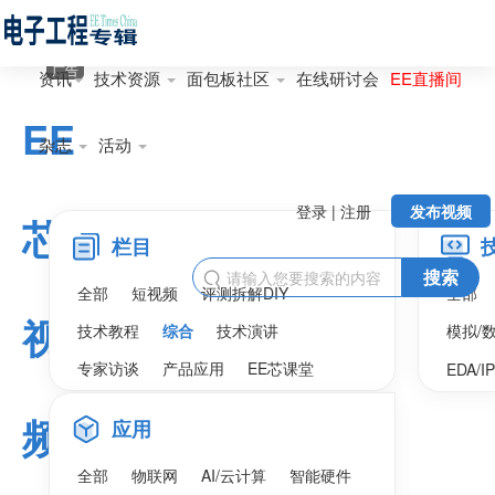
广告
资讯
技术资源
面包板社区
在线研讨会
EE直播间
EE
杂志
活动
登录 | 注册
发布视频
芯
栏目
搜索

全部
短视频
评测拆解DIY
全部
视
技术教程
综合
技术演讲
模拟/
专家访谈
产品应用
EE芯课堂
EDA/I
频
应用
全部
物联网
AI/云计算
智能硬件