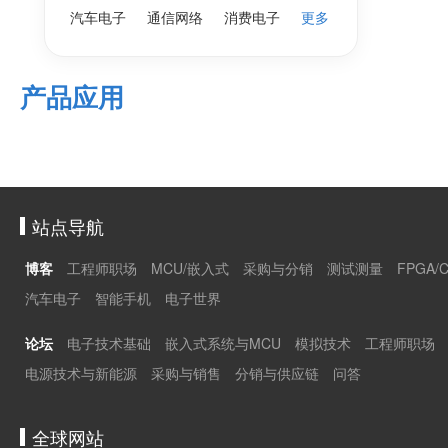
汽车电子
通信网络
消费电子
更多
产品应用
站点导航
博客
工程师职场
MCU/嵌入式
采购与分销
测试测量
FPGA/
汽车电子
智能手机
电子世界
论坛
电子技术基础
嵌入式系统与MCU
模拟技术
工程师职场
电源技术与新能源
采购与销售
分销与供应链
问答
全球网站