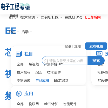
广告
资讯
技术资源
面包板社区
在线研讨会
EE直播间
EE
杂志
活动
登录 | 注册
发布视频
芯
栏目
搜索

全部
短视频
评测拆解DIY
全部
视
技术教程
综合
技术演讲
模拟/
专家访谈
产品应用
EE芯课堂
EDA/I
频
应用
全部
物联网
AI/云计算
智能硬件