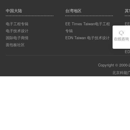
中国大陆
台湾地区
其
电子工程专辑
EE Times Taiwan电子工程
EE
电子技术设计
专辑
EE

国际电子商情
EDN Taiwan 电子技术设计
EE
在线咨询
面包板社区
ED
ED
Copyright © 2000-2
北京科能