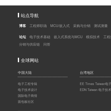
站点导航
博客
工程师职场
MCU/嵌入式
采购与分销
测试测量
论坛
电子技术基础
嵌入式系统与MCU
模拟技术
工程
分销与供应链
问答
全球网站
中国大陆
台湾地区
电子工程专辑
EE Times Taiwa
电子技术设计
EDN Taiwan 电子技
国际电子商情
面包板社区