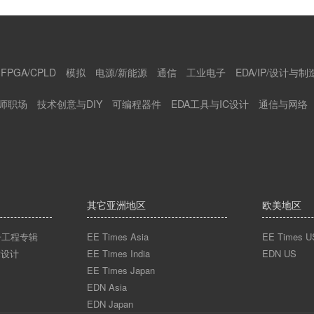
FPGA/CPLD
模拟
电源/新能源
通信
工业电子
EDA/IP/设计与制
师职场
技术创意与DIY
可编程器件
EDA工具与IC设计
通信与网络
其它亚洲地区
欧美地区
n电子工程专辑
EE Times Asia
EE Times U
术设计
EE Times India
EDN US
EE Times Japan
EDN Asia
EDN Japan