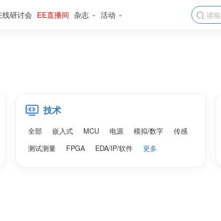
在线研讨会
EE直播间
杂志
活动

技术
全部
嵌入式
MCU
电源
模拟/数字
传感
测试测量
FPGA
EDA/IP/软件
更多