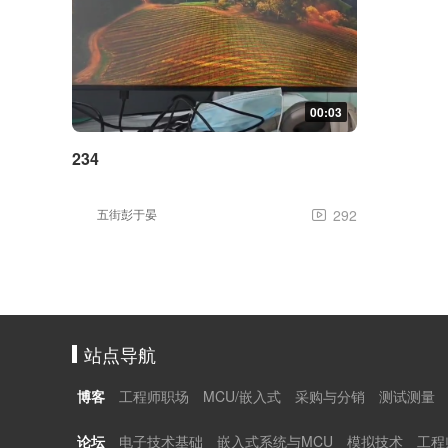
00:03
234
五街彭于晏
292

站点导航
博客
工程师职场
MCU/嵌入式
采购与分销
测试测量
论坛
电子技术基础
嵌入式系统与MCU
模拟技术
工程