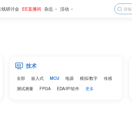
在线研讨会
EE直播间
杂志
活动

技术
全部
嵌入式
MCU
电源
模拟/数字
传感
测试测量
FPGA
EDA/IP/软件
更多