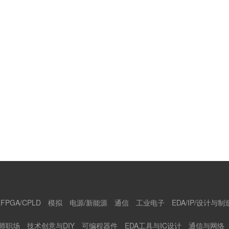
FPGA/CPLD
模拟
电源/新能源
通信
工业电子
EDA/IP/设计与制
师职场
技术创意与DIY
可编程器件
EDA工具与IC设计
通信与网络