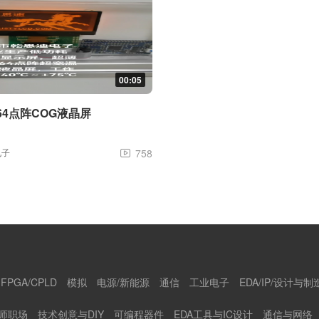
00:05
864点阵COG液晶屏
电子
758

FPGA/CPLD
模拟
电源/新能源
通信
工业电子
EDA/IP/设计与制
师职场
技术创意与DIY
可编程器件
EDA工具与IC设计
通信与网络