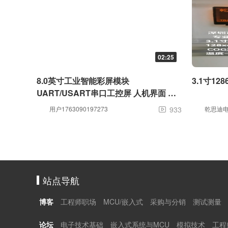
02:25
8.0英寸工业智能彩屏模块
3.1寸12
UART/USART串口工控屏 人机界面 高
清1024x768分辨率TFT彩屏模块
用户1763090197273
933
乾思迪

站点导航
博客
工程师职场
MCU/嵌入式
采购与分销
测试测量
论坛
电子技术基础
嵌入式系统与MCU
模拟技术
工程