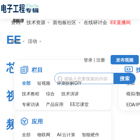
广告
资讯
技术资源
面包板社区
在线研讨会
EE直播间
EE
杂志
活动
登录 | 注册
发布视频
芯
栏目
搜索

全部
短视频
评测拆解DIY
全部
视
技术教程
综合
技术演讲
模拟/
专家访谈
产品应用
EE芯课堂
EDA/I
频
应用
全部
物联网
AI/云计算
智能硬件