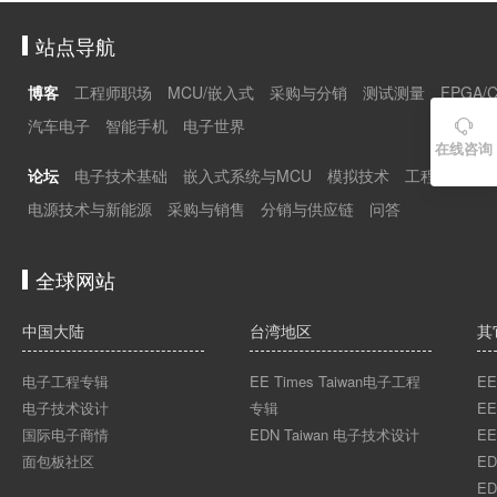
站点导航
博客
工程师职场
MCU/嵌入式
采购与分销
测试测量
FPGA/
汽车电子
智能手机
电子世界

在线咨询
论坛
电子技术基础
嵌入式系统与MCU
模拟技术
工程师职场
电源技术与新能源
采购与销售
分销与供应链
问答
全球网站
中国大陆
台湾地区
其
电子工程专辑
EE Times Taiwan电子工程
EE
电子技术设计
专辑
EE
国际电子商情
EDN Taiwan 电子技术设计
EE
面包板社区
ED
ED