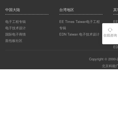
中国大陆
台湾地区
其
电子工程专辑
EE Times Taiwan电子工程
EE
电子技术设计
专辑
EE

国际电子商情
EDN Taiwan 电子技术设计
EE
在线咨询
面包板社区
ED
ED
Copyright © 2000-2
北京科能