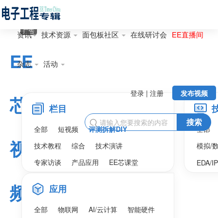
广告
资讯
技术资源
面包板社区
在线研讨会
EE直播间
EE
杂志
活动
登录 | 注册
发布视频
芯
栏目
搜索

全部
短视频
评测拆解DIY
全部
视
技术教程
综合
技术演讲
模拟/
专家访谈
产品应用
EE芯课堂
EDA/I
频
应用
全部
物联网
AI/云计算
智能硬件