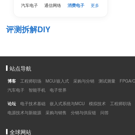
汽车电子
通信网络
消费电子
更多
评测拆解DIY
站点导航
博客
工程师职场
MCU/嵌入式
采购与分销
测试测量
FPGA/
汽车电子
智能手机
电子世界
论坛
电子技术基础
嵌入式系统与MCU
模拟技术
工程师职场
电源技术与新能源
采购与销售
分销与供应链
问答
全球网站