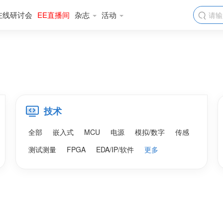
在线研讨会
EE直播间
杂志
活动

技术
全部
嵌入式
MCU
电源
模拟/数字
传感
测试测量
FPGA
EDA/IP/软件
更多