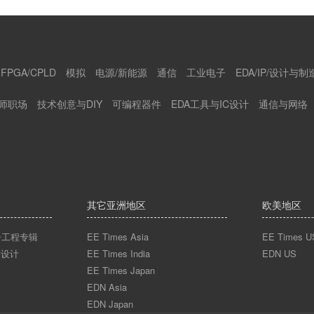
FPGA/CPLD
模拟
电源/新能源
通信
工业电子
EDA/IP/设计与制
师职场
技术创意与DIY
可编程器件
EDA工具与IC设计
通信与网络
其它亚洲地区
欧美地区
n电子工程专辑
EE Times Asia
EE Times U
术设计
EE Times India
EDN US
EE Times Japan
EDN Asia
EDN Japan