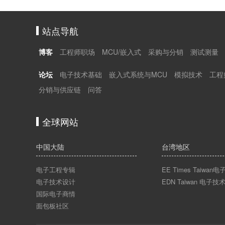
站点导航
博客
工程师职场
MCU/嵌入式
采购与分销
测试测量
论坛
电子技术基础
嵌入式系统与MCU
模拟技术
工程
分销与供应链
问答
全球网站
中国大陆
台湾地区
电子工程专辑
EE Times Taiwa
电子技术设计
EDN Taiwan 电子技
国际电子商情
面包板社区