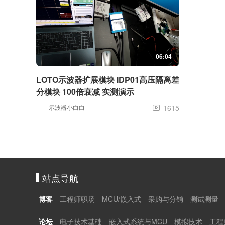
06:04
LOTO示波器扩展模块 IDP01高压隔离差
分模块 100倍衰减 实测演示
示波器小白白
1615

站点导航
博客
工程师职场
MCU/嵌入式
采购与分销
测试测量
论坛
电子技术基础
嵌入式系统与MCU
模拟技术
工程