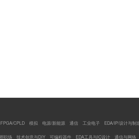
FPGA/CPLD
模拟
电源/新能源
通信
工业电子
EDA/IP/设计与制
师职场
技术创意与DIY
可编程器件
EDA工具与IC设计
通信与网络