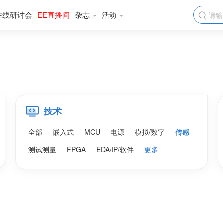
在线研讨会
EE直播间
杂志
活动

技术
全部
嵌入式
MCU
电源
模拟/数字
传感
测试测量
FPGA
EDA/IP/软件
更多