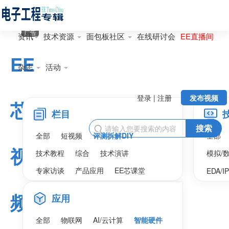
广告
资讯
技术资源
面包板社区
在线研讨会
EE直播间
EE
杂志
活动
登录 | 注册
发布视频
芯
栏目
搜索

全部
短视频
评测拆解DIY
全部
视
技术教程
综合
技术演讲
模拟/
专家访谈
产品应用
EE芯课堂
EDA/I
频
应用
全部
物联网
AI/云计算
智能硬件