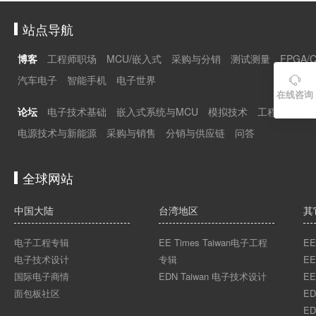
站点导航
博客
工程师职场
MCU/嵌入式
采购与分销
测试测量
FPGA/
汽车电子
智能手机
电子世界

在线咨询
论坛
电子技术基础
嵌入式系统与MCU
模拟技术
工程师职场
电源技术与新能源
采购与销售
分销与供应链
问答
全球网站
中国大陆
台湾地区
其
电子工程专辑
EE Times Taiwan电子工程
EE
电子技术设计
专辑
EE
国际电子商情
EDN Taiwan 电子技术设计
EE
面包板社区
ED
ED