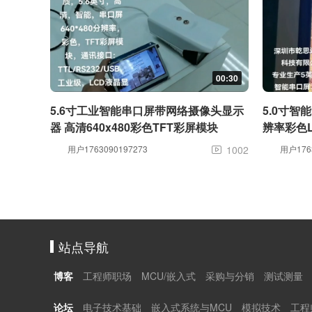
00:30
5.6寸工业智能串口屏带网络摄像头显示
5.0寸智
器 高清640x480彩色TFT彩屏模块
辨率彩色L
用户1763090197273
1002
用户1763

站点导航
博客
工程师职场
MCU/嵌入式
采购与分销
测试测量
论坛
电子技术基础
嵌入式系统与MCU
模拟技术
工程