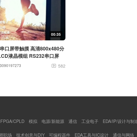
00:35
能串口屏带触摸 高清800x480分
CD液晶模组 RS232串口屏
090197273
582

FPGA/CPLD
模拟
电源/新能源
通信
工业电子
EDA/IP/设计与制
师职场
技术创意与DIY
可编程器件
EDA工具与IC设计
通信与网络