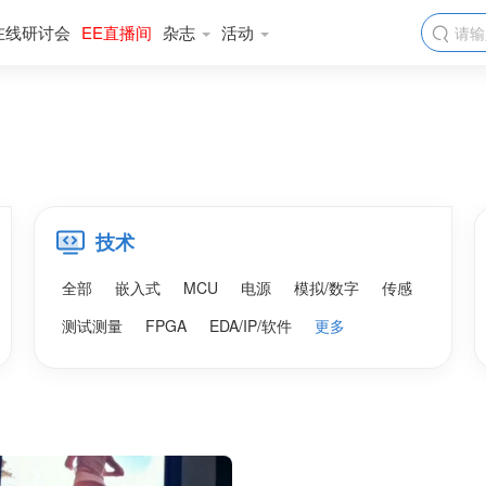
在线研讨会
EE直播间
杂志
活动

技术
全部
嵌入式
MCU
电源
模拟/数字
传感
测试测量
FPGA
EDA/IP/软件
更多