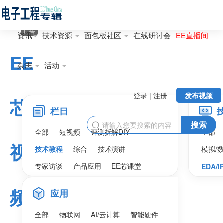
广告
资讯
技术资源
面包板社区
在线研讨会
EE直播间
EE
杂志
活动
登录 | 注册
发布视频
芯
栏目
搜索

全部
短视频
评测拆解DIY
全部
视
技术教程
综合
技术演讲
模拟/
专家访谈
产品应用
EE芯课堂
EDA/I
频
应用
全部
物联网
AI/云计算
智能硬件