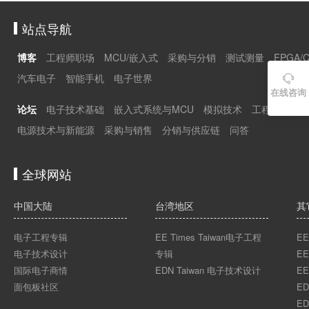
站点导航
博客
工程师职场
MCU/嵌入式
采购与分销
测试测量
FPGA/
汽车电子
智能手机
电子世界

在线咨询
论坛
电子技术基础
嵌入式系统与MCU
模拟技术
工程师职场
电源技术与新能源
采购与销售
分销与供应链
问答
全球网站
中国大陆
台湾地区
其
电子工程专辑
EE Times Taiwan电子工程
EE
电子技术设计
专辑
EE
国际电子商情
EDN Taiwan 电子技术设计
EE
面包板社区
ED
ED