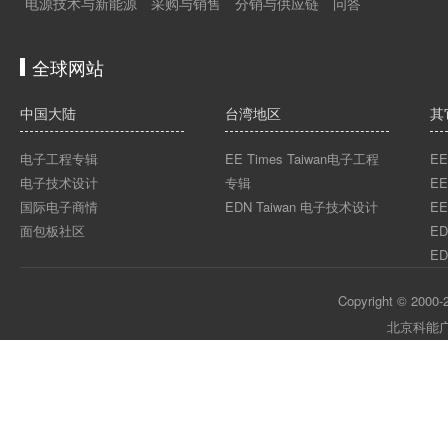
电源技术与新能源
采购与销售
分销与供应链
问答
全球网站
中国大陆
台湾地区
其
电子工程专辑
EE Times Taiwan电子工程
EE
电子技术设计
专辑
EE
国际电子商情
EDN Taiwan 电子技术设计
EE
面包板社区
ED
ED
Copyright © 2000-2
北京科能