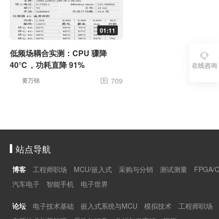
01:11
低频场耦合实测：CPU 骤降

40℃，功耗直降 91%
在线咨询
黄万锦
709

站点导航
博客
工程师职场
MCU/嵌入式
采购与分销
测试测量
FPGA/
汽车电子
智能手机
电子世界
论坛
电子技术基础
嵌入式系统与MCU
模拟技术
工程师职场