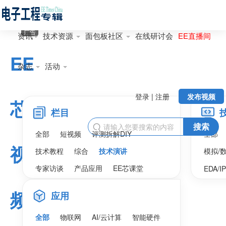
广告
资讯
技术资源
面包板社区
在线研讨会
EE直播间
EE
杂志
活动
登录 | 注册
发布视频
芯
栏目
搜索

全部
短视频
评测拆解DIY
全部
视
技术教程
综合
技术演讲
模拟/
专家访谈
产品应用
EE芯课堂
EDA/I
频
应用
全部
物联网
AI/云计算
智能硬件