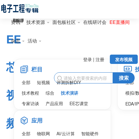
广告
资讯
技术资源
面包板社区
在线研讨会
EE直播间
EE
杂志
活动
登录 | 注册
发布视频
芯
栏目
搜索

全部
短视频
评测拆解DIY
全部
视
技术教程
综合
技术演讲
模拟/
专家访谈
产品应用
EE芯课堂
EDA/I
频
应用
全部
物联网
AI/云计算
智能硬件