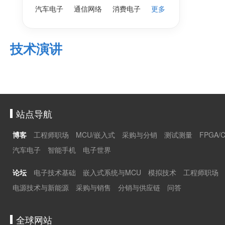
汽车电子
通信网络
消费电子
更多
技术演讲
站点导航
博客
工程师职场
MCU/嵌入式
采购与分销
测试测量
FPGA/
汽车电子
智能手机
电子世界
论坛
电子技术基础
嵌入式系统与MCU
模拟技术
工程师职场
电源技术与新能源
采购与销售
分销与供应链
问答
全球网站