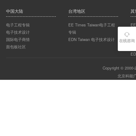
中国大陆
台湾地区
其
电子工程专辑
EE Times Taiwan电子工程
EE
电子技术设计
专辑
EE

国际电子商情
EDN Taiwan 电子技术设计
EE
在线咨询
面包板社区
ED
ED
Copyright © 2000-2
北京科能