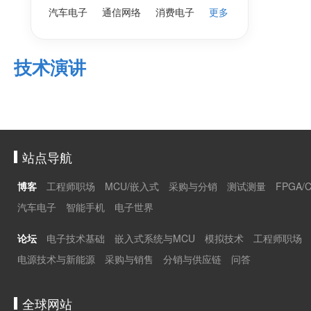
汽车电子
通信网络
消费电子
更多
技术演讲
站点导航
博客
工程师职场
MCU/嵌入式
采购与分销
测试测量
FPGA/
汽车电子
智能手机
电子世界
论坛
电子技术基础
嵌入式系统与MCU
模拟技术
工程师职场
电源技术与新能源
采购与销售
分销与供应链
问答
全球网站