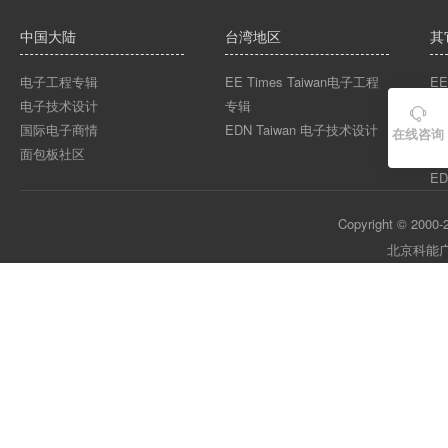
中国大陆
台湾地区
其
电子工程专辑
EE Times Taiwan电子工程
EE
电子技术设计
专辑
EE

国际电子商情
EDN Taiwan 电子技术设计
EE
在线咨询
面包板社区
ED
ED
Copyright © 2000-2
北京科能