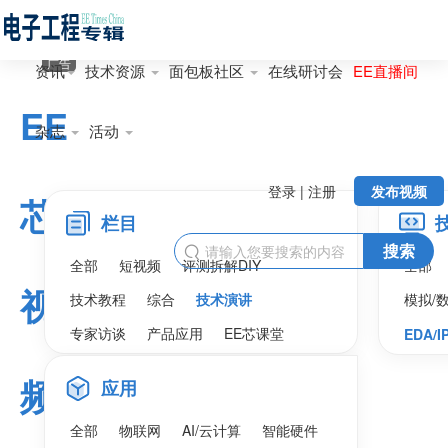
广告
资讯
技术资源
面包板社区
在线研讨会
EE直播间
EE
杂志
活动
登录 | 注册
发布视频
芯
栏目
搜索

全部
短视频
评测拆解DIY
全部
视
技术教程
综合
技术演讲
模拟/
专家访谈
产品应用
EE芯课堂
EDA/I
频
应用
全部
物联网
AI/云计算
智能硬件