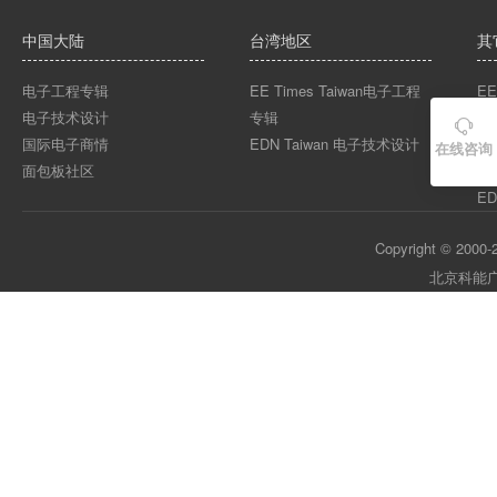
中国大陆
台湾地区
其
电子工程专辑
EE Times Taiwan电子工程
EE
电子技术设计
专辑
EE

国际电子商情
EDN Taiwan 电子技术设计
EE
在线咨询
面包板社区
ED
ED
Copyright © 2000-2
北京科能