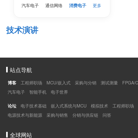
汽车电子
通信网络
消费电子
更多
技术演讲
站点导航
博客
工程师职场
MCU/嵌入式
采购与分销
测试测量
FPGA/
汽车电子
智能手机
电子世界
论坛
电子技术基础
嵌入式系统与MCU
模拟技术
工程师职场
电源技术与新能源
采购与销售
分销与供应链
问答
全球网站