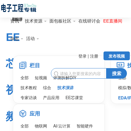
广告
资讯
技术资源
面包板社区
在线研讨会
EE直播间
EE
杂志
活动
登录 | 注册
发布视频
芯
栏目
搜索

全部
短视频
评测拆解DIY
全部
视
技术教程
综合
技术演讲
模拟/
专家访谈
产品应用
EE芯课堂
EDA/I
频
应用
全部
物联网
AI/云计算
智能硬件