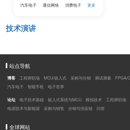
汽车电子
通信网络
消费电子
更多
技术演讲
站点导航
博客
工程师职场
MCU/嵌入式
采购与分销
测试测量
FPGA/
汽车电子
智能手机
电子世界
论坛
电子技术基础
嵌入式系统与MCU
模拟技术
工程师职场
电源技术与新能源
采购与销售
分销与供应链
问答
全球网站