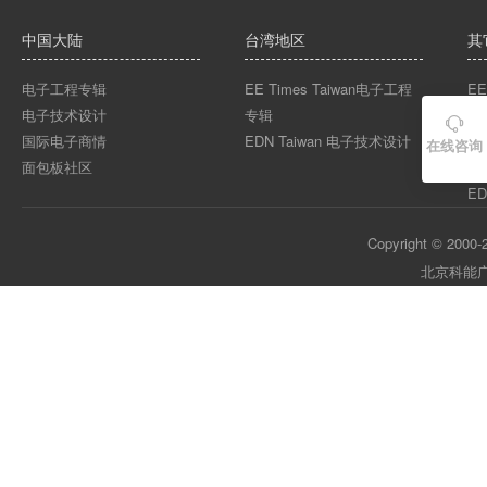
中国大陆
台湾地区
其
电子工程专辑
EE Times Taiwan电子工程
EE
电子技术设计
专辑
EE

国际电子商情
EDN Taiwan 电子技术设计
EE
在线咨询
面包板社区
ED
ED
Copyright © 2000-2
北京科能