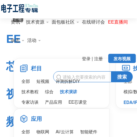
广告
资讯
技术资源
面包板社区
在线研讨会
EE直播间
EE
杂志
活动
登录 | 注册
发布视频
芯
栏目
搜索

全部
短视频
评测拆解DIY
全部
视
技术教程
综合
技术演讲
模拟/
专家访谈
产品应用
EE芯课堂
EDA/I
频
应用
全部
物联网
AI/云计算
智能硬件