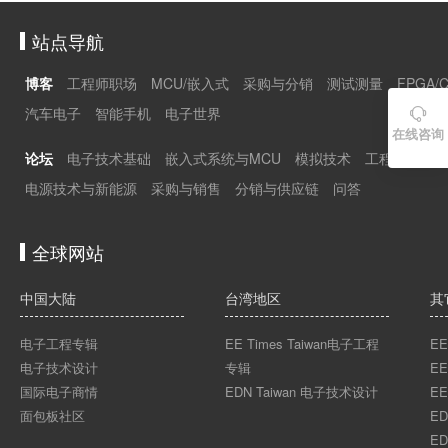
站点导航
博客
工程师职场
MCU/嵌入式
采购与分销
测试测量
FPGA/
汽车电子
智能手机
电子世界

在线咨询
论坛
电子技术基础
嵌入式系统与MCU
模拟技术
工程师职场
电源技术与新能源
采购与销售
分销与供应链
问答
全球网站
中国大陆
台湾地区
其
电子工程专辑
EE Times Taiwan电子工程
EE
电子技术设计
专辑
EE
国际电子商情
EDN Taiwan 电子技术设计
EE
面包板社区
ED
ED