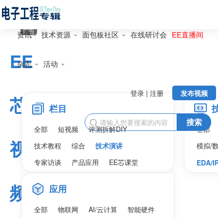
广告
资讯
技术资源
面包板社区
在线研讨会
EE直播间
EE
杂志
活动
登录 | 注册
发布视频
芯
栏目
搜索

全部
短视频
评测拆解DIY
全部
视
技术教程
综合
技术演讲
模拟/
专家访谈
产品应用
EE芯课堂
EDA/I
频
应用
全部
物联网
AI/云计算
智能硬件