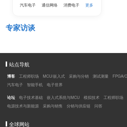
汽车电子
通信网络
消费电子
更多
专家访谈
站点导航
博客
工程师职场
MCU/嵌入式
采购与分销
测试测量
FPGA/
汽车电子
智能手机
电子世界
论坛
电子技术基础
嵌入式系统与MCU
模拟技术
工程师职场
电源技术与新能源
采购与销售
分销与供应链
问答
全球网站