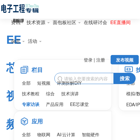
广告
资讯
技术资源
面包板社区
在线研讨会
EE直播间
EE
杂志
活动
登录 | 注册
发布视频
芯
栏目
搜索

全部
短视频
评测拆解DIY
全部
视
技术教程
综合
技术演讲
模拟/
专家访谈
产品应用
EE芯课堂
EDA/I
频
应用
全部
物联网
AI/云计算
智能硬件