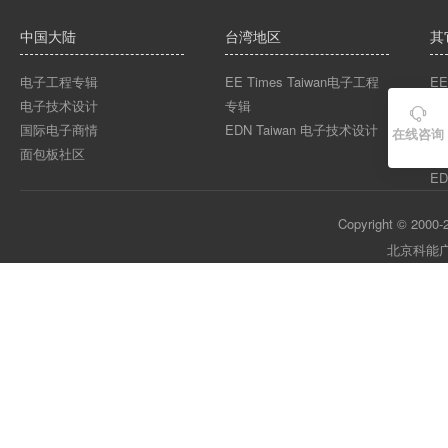
中国大陆
台湾地区
其
电子工程专辑
EE Times Taiwan电子工程
EE
电子技术设计
专辑
EE

国际电子商情
EDN Taiwan 电子技术设计
EE
在线咨询
面包板社区
ED
ED
Copyright © 2000-2
北京科能