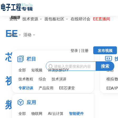
广告
资讯
技术资源
面包板社区
在线研讨会
EE直播间
EE
杂志
活动
登录 | 注册
发布视频
芯
栏目
搜索

全部
短视频
评测拆解DIY
全部
视
技术教程
综合
技术演讲
模拟/
专家访谈
产品应用
EE芯课堂
EDA/I
频
应用
全部
物联网
AI/云计算
智能硬件