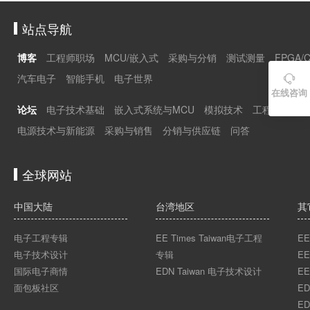
站点导航
博客
工程师职场
MCU/嵌入式
采购与分销
测试测量
FPGA/
汽车电子
智能手机
电子世界

在线咨询
论坛
电子技术基础
嵌入式系统与MCU
模拟技术
工程师职场
电源技术与新能源
采购与销售
分销与供应链
问答
全球网站
中国大陆
台湾地区
其
电子工程专辑
EE Times Taiwan电子工程
EE
电子技术设计
专辑
EE
国际电子商情
EDN Taiwan 电子技术设计
EE
面包板社区
ED
ED