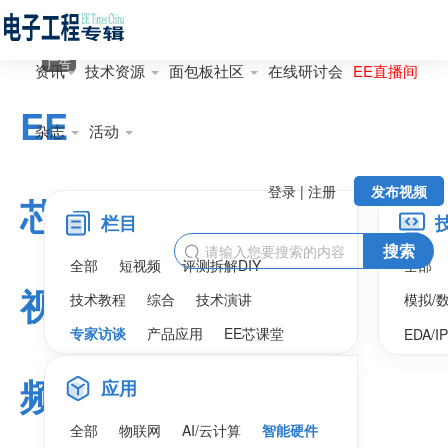
广告
资讯
技术资源
面包板社区
在线研讨会
EE直播间
EE
杂志
活动
登录 | 注册
发布视频
芯
栏目
搜索

全部
短视频
评测拆解DIY
全部
视
技术教程
综合
技术演讲
模拟/
专家访谈
产品应用
EE芯课堂
EDA/I
频
应用
全部
物联网
AI/云计算
智能硬件