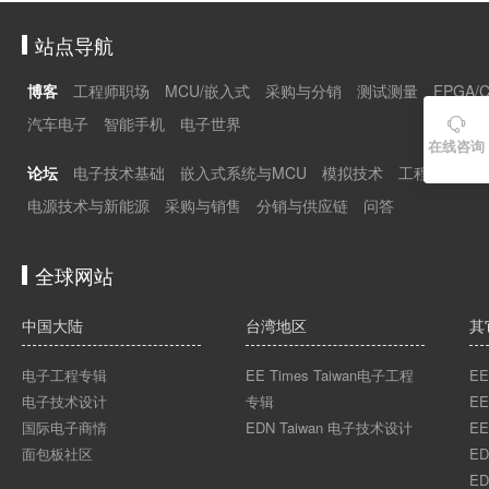
站点导航
博客
工程师职场
MCU/嵌入式
采购与分销
测试测量
FPGA/
汽车电子
智能手机
电子世界

在线咨询
论坛
电子技术基础
嵌入式系统与MCU
模拟技术
工程师职场
电源技术与新能源
采购与销售
分销与供应链
问答
全球网站
中国大陆
台湾地区
其
电子工程专辑
EE Times Taiwan电子工程
EE
电子技术设计
专辑
EE
国际电子商情
EDN Taiwan 电子技术设计
EE
面包板社区
ED
ED