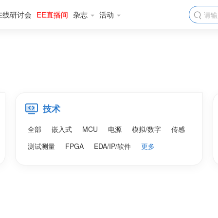
在线研讨会
EE直播间
杂志
活动

技术
全部
嵌入式
MCU
电源
模拟/数字
传感
测试测量
FPGA
EDA/IP/软件
更多