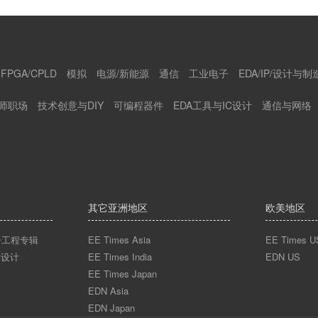
FPGA/CPLD
模拟
电源/新能源
通信
工业电子
EDA/IP/设计与制
师职场
技术创意与DIY
可编程器件
EDA工具与IC设计
通信与网络
其它亚洲地区
欧美地区
n电子工程专辑
EE Times Asia
EE Times U
术设计
EE Times India
EDN US
EE Times Japan
EDN Asia
EDN Japan