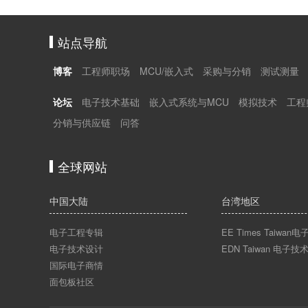
站点导航
博客
工程师职场
MCU/嵌入式
采购与分销
测试测量
论坛
电子技术基础
嵌入式系统与MCU
模拟技术
工程
分销与供应链
问答
全球网站
中国大陆
台湾地区
电子工程专辑
EE Times Taiwa
电子技术设计
EDN Taiwan 电子技
国际电子商情
面包板社区