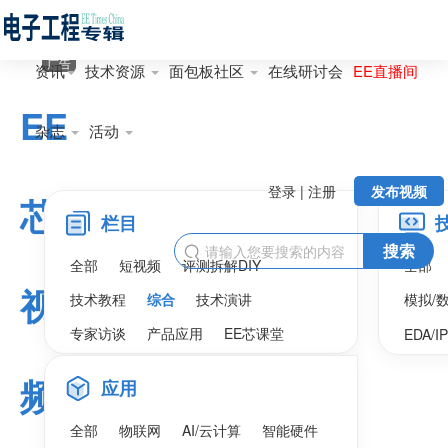
广告
资讯
技术资源
面包板社区
在线研讨会
EE直播间
EE
杂志
活动
登录 | 注册
发布视频
芯
栏目
搜索

全部
短视频
评测拆解DIY
全部
视
技术教程
综合
技术演讲
模拟/
专家访谈
产品应用
EE芯课堂
EDA/I
频
应用
全部
物联网
AI/云计算
智能硬件