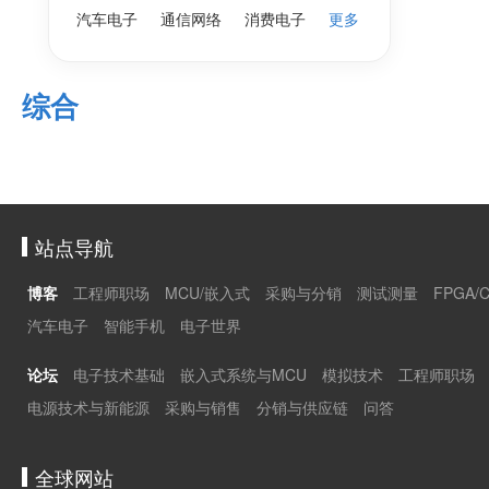
汽车电子
通信网络
消费电子
更多
综合
站点导航
博客
工程师职场
MCU/嵌入式
采购与分销
测试测量
FPGA/
汽车电子
智能手机
电子世界
论坛
电子技术基础
嵌入式系统与MCU
模拟技术
工程师职场
电源技术与新能源
采购与销售
分销与供应链
问答
全球网站