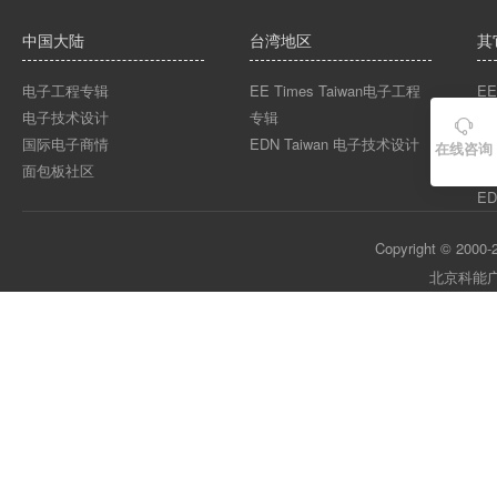
中国大陆
台湾地区
其
电子工程专辑
EE Times Taiwan电子工程
EE
电子技术设计
专辑
EE

国际电子商情
EDN Taiwan 电子技术设计
EE
在线咨询
面包板社区
ED
ED
Copyright © 2000-2
北京科能