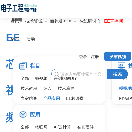
广告
资讯
技术资源
面包板社区
在线研讨会
EE直播间
EE
杂志
活动
登录 | 注册
发布视频
芯
栏目
搜索

全部
短视频
评测拆解DIY
全部
视
技术教程
综合
技术演讲
模拟/
专家访谈
产品应用
EE芯课堂
EDA/I
频
应用
全部
物联网
AI/云计算
智能硬件