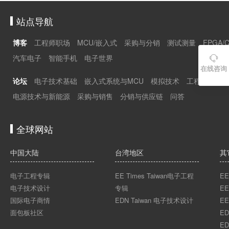
站点导航
博客
工程师职场
MCU/嵌入式
采购与分销
测试测量
FPGA/
汽车电子
智能手机
电子世界

在线咨询
论坛
电子技术基础
嵌入式系统与MCU
模拟技术
工程师职场
电源技术与新能源
采购与销售
分销与供应链
问答
全球网站
中国大陆
台湾地区
其
电子工程专辑
EE Times Taiwan电子工程
EE
电子技术设计
专辑
EE
国际电子商情
EDN Taiwan 电子技术设计
EE
面包板社区
ED
ED