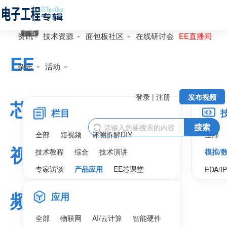
广告
资讯
技术资源
面包板社区
在线研讨会
EE直播间
EE
杂志
活动
登录 | 注册
发布视频
芯
栏目
搜索

全部
短视频
评测拆解DIY
全部
视
技术教程
综合
技术演讲
模拟/
专家访谈
产品应用
EE芯课堂
EDA/I
频
应用
全部
物联网
AI/云计算
智能硬件