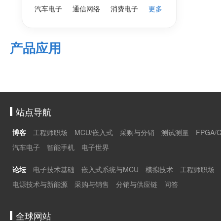
汽车电子
通信网络
消费电子
更多
产品应用
站点导航
博客
工程师职场
MCU/嵌入式
采购与分销
测试测量
FPGA/
汽车电子
智能手机
电子世界
论坛
电子技术基础
嵌入式系统与MCU
模拟技术
工程师职场
电源技术与新能源
采购与销售
分销与供应链
问答
全球网站