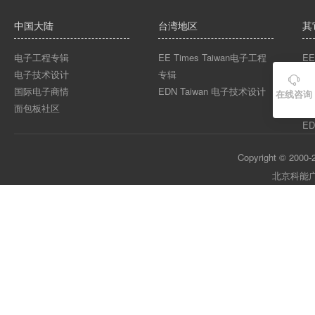
中国大陆
台湾地区
其
电子工程专辑
EE Times Taiwan电子工程
EE
电子技术设计
专辑
EE

国际电子商情
EDN Taiwan 电子技术设计
EE
在线咨询
面包板社区
ED
ED
Copyright © 2000-2
北京科能