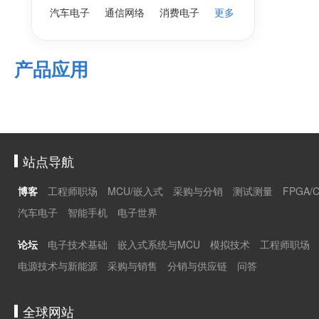
汽车电子
通信网络
消费电子
更多
产品应用
站点导航
博客
工程师职场
MCU/嵌入式
采购与分销
测试测量
FPGA/
汽车电子
智能手机
电子世界
论坛
电子技术基础
嵌入式系统与MCU
模拟技术
工程师职场
电源技术与新能源
采购与销售
分销与供应链
问答
全球网站