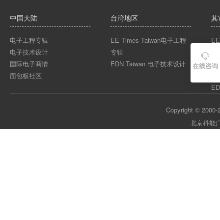
中国大陆
台湾地区
其
电子工程专辑
EE Times Taiwan电子工程
EE
电子技术设计
专辑
EE

国际电子商情
EDN Taiwan 电子技术设计
EE
在线咨询
面包板社区
ED
ED
Copyright © 2000-2
北京科能