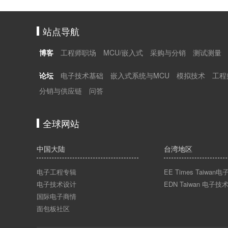
站点导航
博客
工程师职场
MCU/嵌入式
采购与分销
测试测量
论坛
电子技术基础
嵌入式系统与MCU
模拟技术
工程
分销与供应链
问答
全球网站
中国大陆
台湾地区
电子工程专辑
EE Times Taiwa
电子技术设计
EDN Taiwan 电子技
国际电子商情
面包板社区