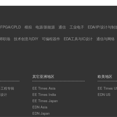
FPGA/CPLD
模拟
电源/新能源
通信
工业电子
EDA/IP/设计与制
师职场
技术创意与DIY
可编程器件
EDA工具与IC设计
通信与网络
其它亚洲地区
欧美地区
n电子工程专辑
EE Times Asia
EE Times U
术设计
EE Times India
EDN US
EE Times Japan
EDN Asia
EDN Japan