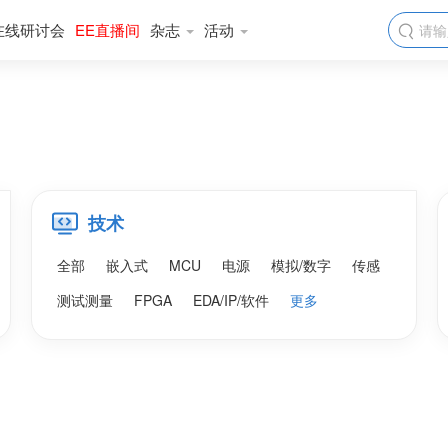
在线研讨会
EE直播间
杂志
活动

技术
全部
嵌入式
MCU
电源
模拟/数字
传感
测试测量
FPGA
EDA/IP/软件
更多