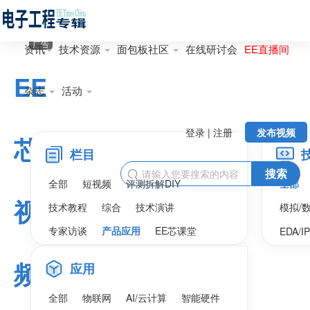
广告
资讯
技术资源
面包板社区
在线研讨会
EE直播间
EE
杂志
活动
登录 | 注册
发布视频
芯
栏目
搜索

全部
短视频
评测拆解DIY
全部
视
技术教程
综合
技术演讲
模拟/
专家访谈
产品应用
EE芯课堂
EDA/I
频
应用
全部
物联网
AI/云计算
智能硬件