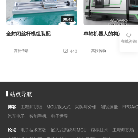
00:43
全封闭丝杆模组装配
单轴机器人的构造和原理

在线咨询
高技传动
443
高技传动

站点导航
博客
工程师职场
MCU/嵌入式
采购与分销
测试测量
FPGA/
汽车电子
智能手机
电子世界
论坛
电子技术基础
嵌入式系统与MCU
模拟技术
工程师职场