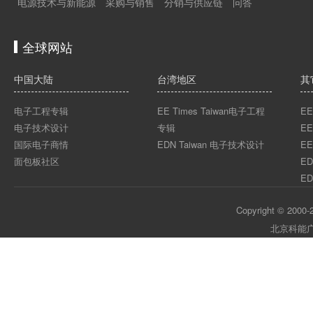
电源技术与新能源
采购与销售
分销与供应链
问答
全球网站
中国大陆
台湾地区
其
电子工程专辑
EE Times Taiwan电子工程
EE
电子技术设计
专辑
EE
国际电子商情
EDN Taiwan 电子技术设计
EE
面包板社区
ED
ED
Copyright © 2000-2
北京科能